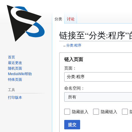
分类
讨论
链接至“分类:程序
←
分类:程序
跳
跳
首页
链入页面
转
转
最近更改
页面：
到
到
随机页面
MediaWiki帮助
导
搜
特殊页面
航
索
命名空间：
工具
所有
打印版本
隐藏嵌入
隐藏链入
提交